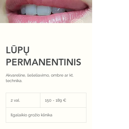
LŪPŲ
PERMANENTINIS
Akvareline, šešeliavimo, ombre ar kt.
technika.
150
-
2 val.
2
150 - 189 €
189
€
v
a
Ilgalaikio grožio klinika
l
.