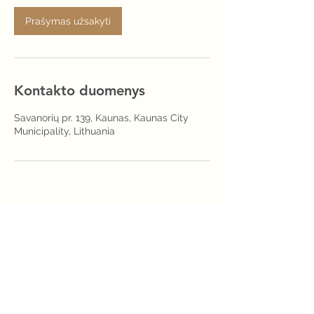
Prašymas užsakyti
Kontakto duomenys
Savanorių pr. 139, Kaunas, Kaunas City
Municipality, Lithuania
+37067014491
info@ilgalaikiogrozioklinika.lt
Savanorių pr. 139, Kaunas, Lithuania