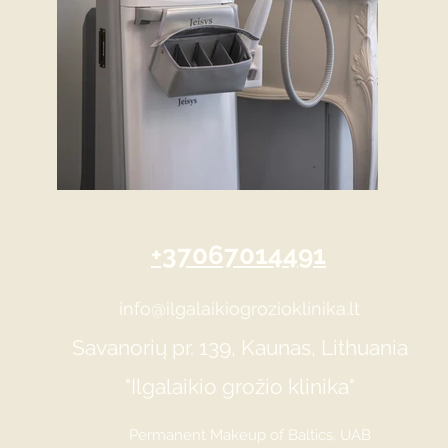
+37067014491
info@ilgalaikiogrozioklinika.lt
Savanorių pr. 139, Kaunas, Lithuania
"Ilgalaikio grožio klinika"
Permanent Makeup of Baltics, UAB