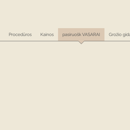
Procedūros
Kainos
pasiruošk VASARAI
Grožio gid