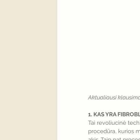
Aktualiausi klausim
1. KAS YRA FIBRO
Tai revoliucinė tech
procedūra, kurios
akis. Taip pat proce