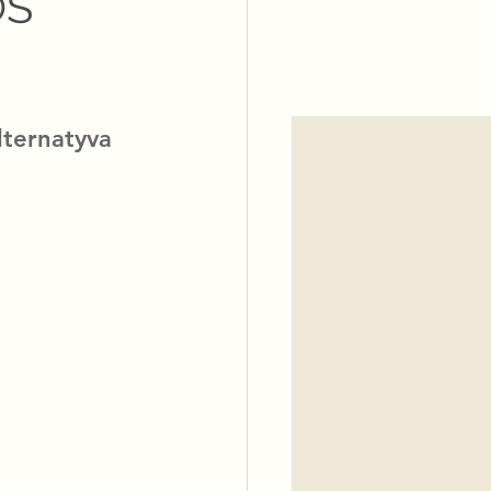
OS
lternatyva 