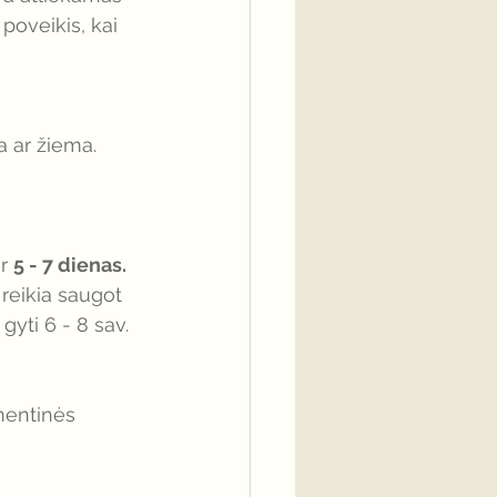
oveikis, kai 
a ar žiema. 
r 
5 - 7 dienas. 
 reikia saugot 
 gyti 6 - 8 sav. 
mentinės 