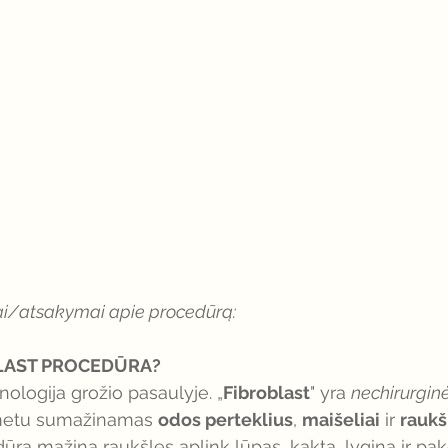
ai/atsakymai apie procedūrą: 
BLAST PROCEDŪRA?
nologija grožio pasaulyje. „
Fibroblast
" yra 
nechirurgin
 metu sumažinamas 
odos perteklius
, 
maišeliai
 ir 
raukš
dūra mažina raukšles aplink lūpas, kaktą, lygina ir pake