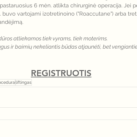
r pastaruosius 6 mėn. atlikta chirurginė operacija. Jei p
buvo vartojami izotretinoino ("Roaccutane") arba treti
randėjimą. 
ūros atliekamos tiek vyrams, tiek moterims. 
gus ir baimių nekeliantis būdas atjaunėti, bet vengianti
REGISTRUOTIS
ocedura
liftingas