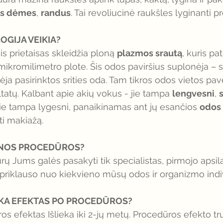
es dėmes
, 
randus
. Tai revoliucinė raukšles lyginanti p
OGIJA VEIKIA? 
is prietaisas skleidžia ploną 
plazmos srautą
, kuris p
o mikromilimetro plote. Šis odos paviršius suplonėja –
ėja pasirinktos srities oda. Tam tikros odos vietos pav
atų. Kalbant apie akių vokus - jie tampa 
lengvesni
, 
 jie tampa lygesni, panaikinamas ant jų esančios 
odos 
i makiažą. 
IENOS PROCEDŪROS?
rų Jums galės pasakyti tik specialistas, pirmojo aps
priklauso nuo kiekvieno mūsų odos ir organizmo indivi
LIEKA EFEKTAS PO PROCEDŪROS?
os efektas Išlieka iki 2-jų metų. Procedūros efekto tr