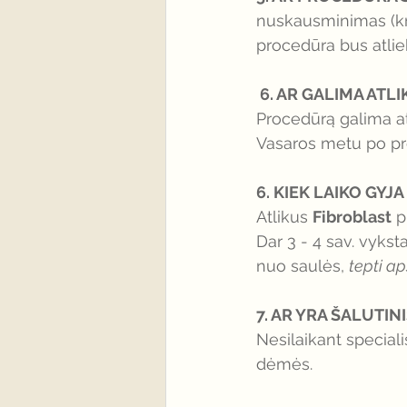
nuskausminimas (kre
procedūra bus atli
 6. AR GALIMA AT
Procedūrą galima at
Vasaros metu po pr
6. KIEK LAIKO GY
Atlikus 
Fibroblast
 p
Dar 3 - 4 sav. vykst
nuo saulės, 
tepti a
7. AR YRA ŠALUTINI
Nesilaikant speciali
dėmės.