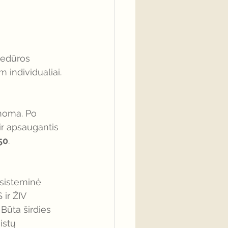
cedūros 
individualiai. 
noma. Po 
r apsaugantis 
50
. 
 sisteminė 
 ir ŽIV 
 Būta širdies 
istų 