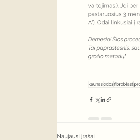
vartojimas.). Jei pe
pastaruosius 3 mėn. 
A"). Odai linkusiai į 
Dėmesio! Šios proced
Tai paprastesnis, sau
grožio metodų!
kaunas
odos
fibroblast
pr
Naujausi įrašai