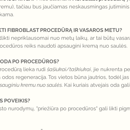
mu), tačiau bus jaučiamas neskausmingas jutiminis p
ekama.
LIKTI FIBROBLAST PROCEDŪRĄ IR VASAROS METU? 
likti nepriklausomai nuo metų laikų, ar tai būtų vasar
ocedūros reiks naudoti apsaugini kremą nuo saulės. 
JA ODA PO PROCEDŪROS? 
rocedūrą lieka rudi 
šašiukai/taškiukai
, jie nukrenta pe
a odos regeneracija. Tos vietos būna jautrios, todėl jas
psauginiu kremu nuo saulės
. Kai kuriais atvejais oda gali
S POVEIKIS? 
sto nurodymų, "priežiūra po procedūros" gali likti pig