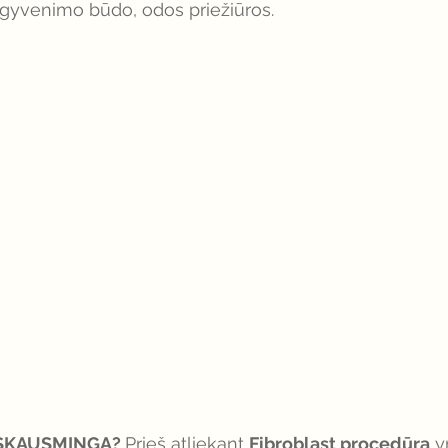
gyvenimo būdo, odos priežiūros. 
 SKAUSMINGA? 
Prieš atliekant 
Fibroblast procedūrą
 y