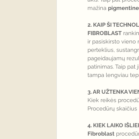
mažina 
pigmentin
2. KAIP ŠI TECHNOL
FIBROBLAST
 rankin
ir pasiskirsto vien
perteklius, sustangr
pageidaujamų rezult
patinimas. Taip pat
tampa lengviau tept
3. AR UŽTENKA V
Kiek reikės procedū
Procedūrų skaičius 
4. KIEK LAIKO IŠ
Fibroblast
 procedūr