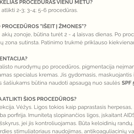
TI KELIAS PROCEDŪRAS VIENU METU?
tlikti 2-3; 3-4; 5-6 procedūras. 
O PROCEDŪROS "IŠEIT Į ŽMONES"? 
akių zonoje, būtina turėt 2 - 4 laisvas dienas. Po pro
 zona sutinsta. Patinimo trukmė priklauso kiekvienam 
MENTACIJA?
cialisto nurodymų po procedūros, pigmentacija neįma
mas specialus kremas. Jis gydomasis, maskuojantis i
us šašiukams būtina naudoti apsaugą nuo saulės 
SPF 
A ATLIKTI ŠIOS PROCEDŪROS?
fekcija. Vėžys. Ligos tokios kaip paprastasis herpesas,
ba porfirija. Imunitetą slopinančios ligos, įskaitant AIDS
išskyrus, jei jis kontroliuojamas. Būta keloidinių randų.
širdies stimuliatoriaus naudojimas, antikoaguliacinių va