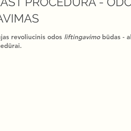
LAST PROCEDŪRA - OD
AVIMAS
jas revoliucinis odos 
liftingavimo
 būdas - 
a
cedūrai
​​.