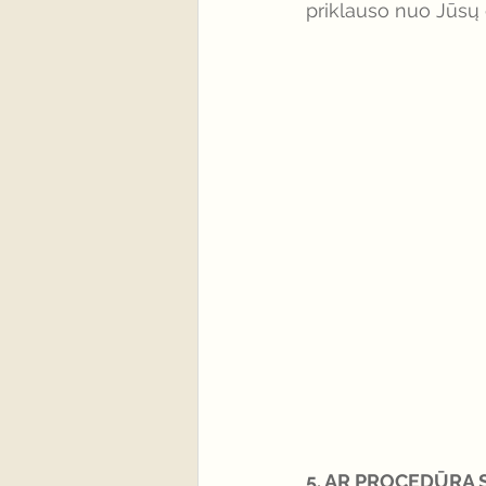
priklauso nuo Jūsų 
5. AR PROCEDŪRA