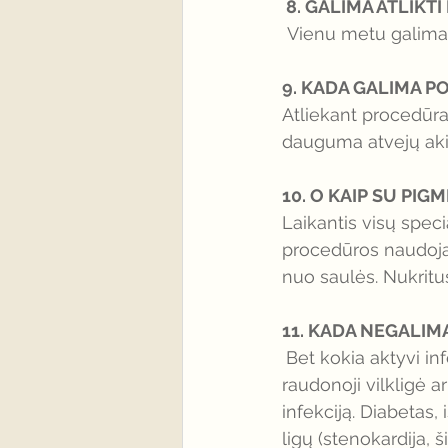
 8. GALIMA ATLIK
 Vienu metu galima a
9. KADA GALIMA P
Atliekant procedūra 
dauguma atvejų akių
10. O KAIP SU PIG
Laikantis visų spe
procedūros naudoja
nuo saulės. Nukrit
11. KADA NEGALIM
Bet kokia aktyvi in
raudonoji vilkligė ar
infekciją. Diabetas, 
ligų (stenokardija, 