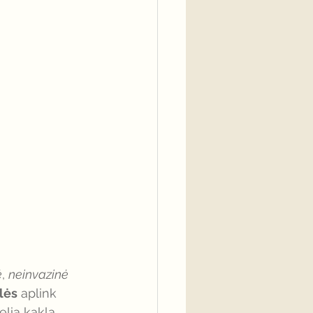
ė
, 
neinvazinė
lės
 aplink 
lia kaklą, 