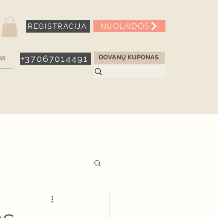
NUOLAIDOS
REGISTRACIJA
as
+37067014491
DOVANŲ KUPONAS