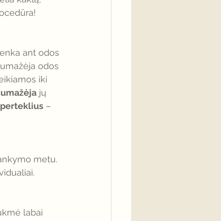
rocedūra! 
atenka ant odos 
 sumažėja odos 
eikiamos iki 
sumažėja
 jų 
perteklius
 – 
ilankymo metu. 
dualiai. 
ukmė labai 