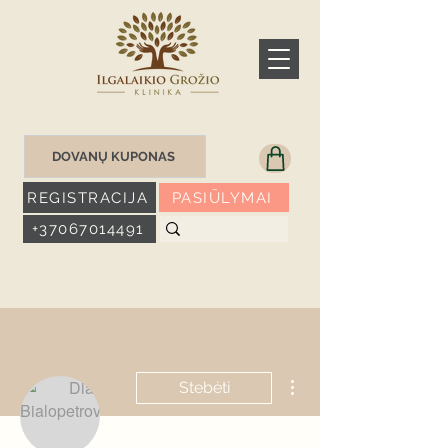
DOVANŲ KUPONAS
REGISTRACIJA
PASIŪLYMAI
+37067014491
Daugiau veiksmų
Stebėti